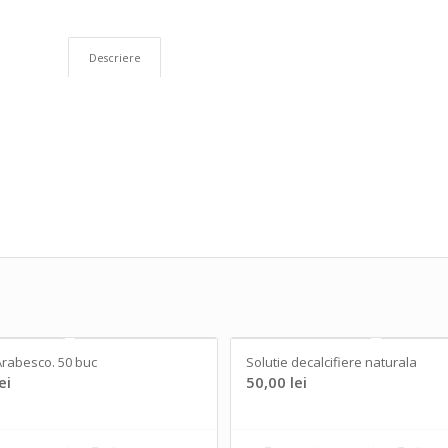
Descriere
rabesco. 50 buc
Solutie decalcifiere naturala
ei
50,00
lei