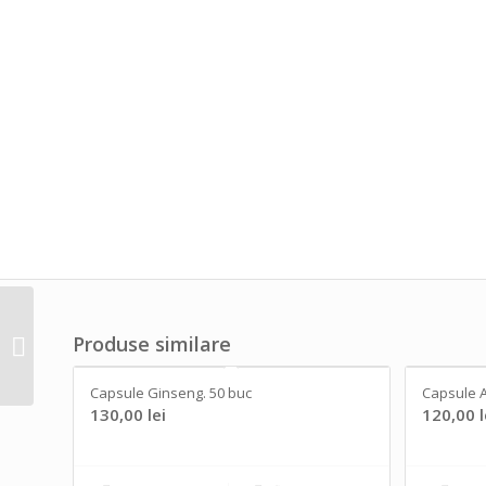
Solutie decalcifiere
Produse similare
naturala
Capsule Ginseng. 50 buc
Capsule A
130,00
lei
120,00
l