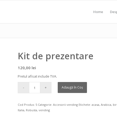
Home
Des
Kit de prezentare
120,00
lei
Pretul afisat include TVA.
Adaugă în Coș
Cod Produs:
5
Categorie:
Accesorii vending
Etichete:
acasa
,
Arabica
,
bi
Italia
,
Robusta
,
vending