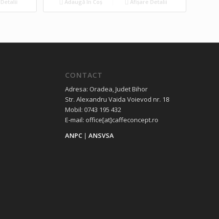
Detalii
Adaugă în Coș
Afișare Detalii
CONTACT
Adresa: Oradea, Judet Bihor
Str. Alexandru Vaida Voievod nr. 18
Mobil: 0743 195 432
E-mail: office[at]caffeconcept.ro
ANPC
|
ANSVSA