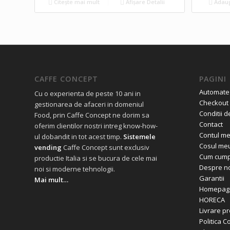
Citește mai mult
Afișare Detalii
Adaug
CAFFE CONCEPT
PAGINI
Automate
Cu o experienta de peste 10 ani in
Checkout
gestionarea de afaceri in domeniul
Conditii d
Food, prin Caffe Concept ne dorim sa
Contact
oferim clientilor nostri intreg know-how-
Contul m
ul dobandit in tot acest timp.
Sistemele
Cosul me
vending
Caffe Concept sunt exclusiv
Cum cump
productie Italia si se bucura de cele mai
Despre no
noi si moderne tehnologii.
Garantii
Mai mult…
Homepag
HORECA
Livrare p
Politica C