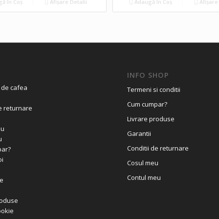
ă în Coș
Afișare Detalii
Adaugă în Coș
Afișare 
INFO SHOP
 de cafea
Termeni si conditii
Cum cumpar?
e returnare
Livrare produse
eu
Garantii
u
Conditii de returnare
ar?
i
Cosul meu
Contul meu
e
roduse
ookie