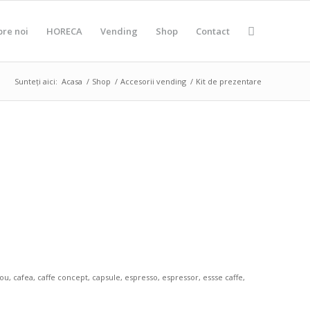
pre noi
HORECA
Vending
Shop
Contact
Sunteți aici:
Acasa
/
Shop
/
Accesorii vending
/
Kit de prezentare
rou
,
cafea
,
caffe concept
,
capsule
,
espresso
,
espressor
,
essse caffe
,