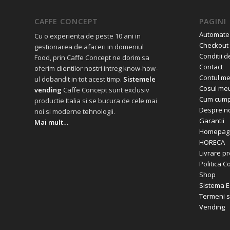
CAFFE CONCEPT
PAGINI
Automate
Cu o experienta de peste 10 ani in
Checkout
gestionarea de afaceri in domeniul
Conditii d
Food, prin Caffe Concept ne dorim sa
Contact
oferim clientilor nostri intreg know-how-
Contul m
ul dobandit in tot acest timp.
Sistemele
Cosul me
vending
Caffe Concept sunt exclusiv
Cum cump
productie Italia si se bucura de cele mai
Despre no
noi si moderne tehnologii.
Garantii
Mai mult…
Homepag
HORECA
Livrare p
Politica C
Shop
Sistema 
Termeni si
Vending