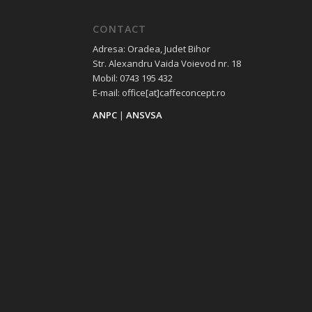
CONTACT
Adresa: Oradea, Judet Bihor
Str. Alexandru Vaida Voievod nr. 18
Mobil: 0743 195 432
E-mail: office[at]caffeconcept.ro
ANPC
|
ANSVSA