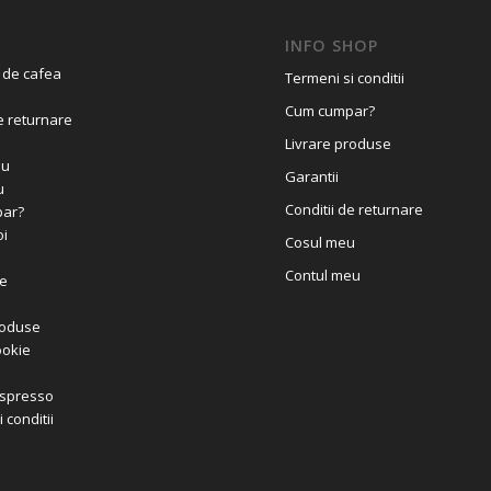
INFO SHOP
 de cafea
Termeni si conditii
Cum cumpar?
e returnare
Livrare produse
eu
Garantii
u
Conditii de returnare
ar?
i
Cosul meu
Contul meu
e
roduse
ookie
Espresso
 conditii