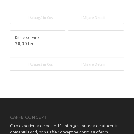
Adaugă în Coș
Afișare Detalii
Kit de servire
30,00
lei
Adaugă în Coș
Afișare Detalii
CAFFE CONCEPT
Cu o experienta de peste 10 ani in gestionarea de afaceri in
domeniul Food, prin Caffe Concept ne dorim sa oferim