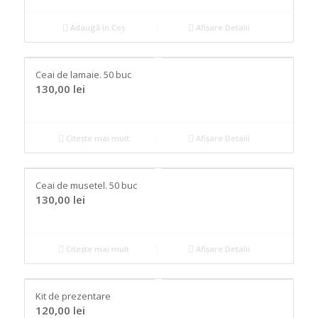
Adaugă în Coș
Afișare Detalii
Ceai de lamaie. 50 buc
130,00
lei
Citește mai mult
Afișare Detalii
Ceai de musetel. 50 buc
130,00
lei
Citește mai mult
Afișare Detalii
Kit de prezentare
120,00
lei