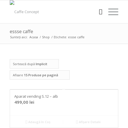
essse caffe
Sunteți aici:
Acasa
/
Shop
/
Etichete: essse caffe
Sortează după
Implicit
Afisare
15 Produse pe pagină
Aparat vending S.12 – alb
499,00
lei
Adaugă în Coș
Afișare Detalii