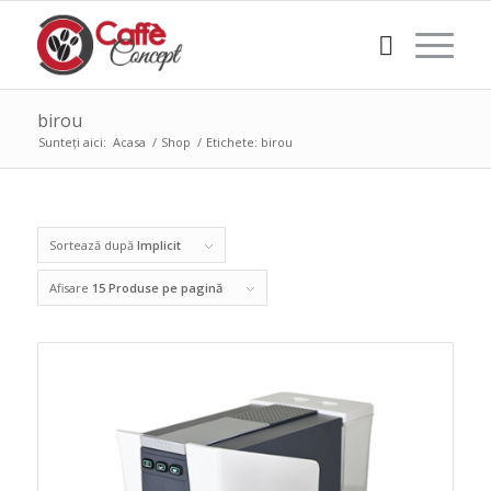
birou
Sunteți aici:
Acasa
/
Shop
/
Etichete: birou
Sortează după
Implicit
Afisare
15 Produse pe pagină