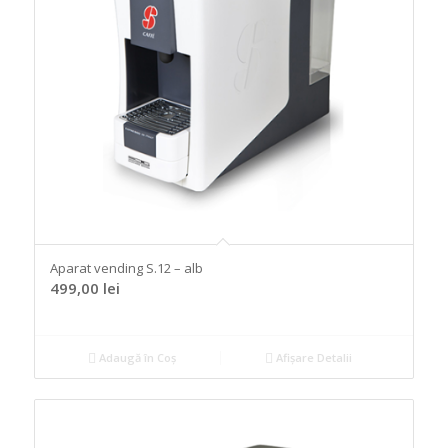
Aparat vending S.12 – alb
499,00
lei
Adaugă în Coș
Afișare Detalii