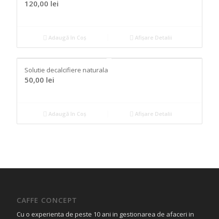
120,00
lei
Adaugă în Coș
Afișare Detalii
Solutie decalcifiere naturala
50,00
lei
Adaugă în Coș
Afișare Detalii
CAFFE CONCEPT
Cu o experienta de peste 10 ani in gestionarea de afaceri in