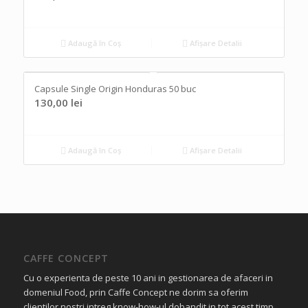
Adaugă în Coș
Afișare Detalii
Capsule Single Origin Honduras 50 buc
130,00
lei
Adaugă în Coș
Afișare Detalii
CAFFE CONCEPT
Cu o experienta de peste 10 ani in gestionarea de afaceri in
domeniul Food, prin Caffe Concept ne dorim sa oferim
clientilor nostri intreg know-how-ul dobandit in tot acest timp.