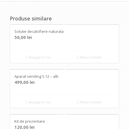
Produse similare
Solutie decalcifiere naturala
50,00
lei
Adaugă în Coș
Afișare Detalii
Aparat vending S.12 – alb
499,00
lei
Adaugă în Coș
Afișare Detalii
Kit de prezentare
120,00
lei