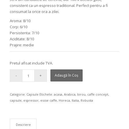
consistent ca un espresso traditional. Perfect pentru a fi
consumat la orice ora a zilei.
Aroma: 8/10
Corp: 6/10
Persistenta: 7/10
Aciditate: 8/10
Prajire: medie
Pretul afisat include TVA.
Adaugă în Coș
Categorie:
Capsule
Etichete:
acasa
,
Arabica
,
birou
,
caffe concept
,
capsule
,
espressor
,
essse caffe
,
Horeca
,
Italia
,
Robusta
Descriere