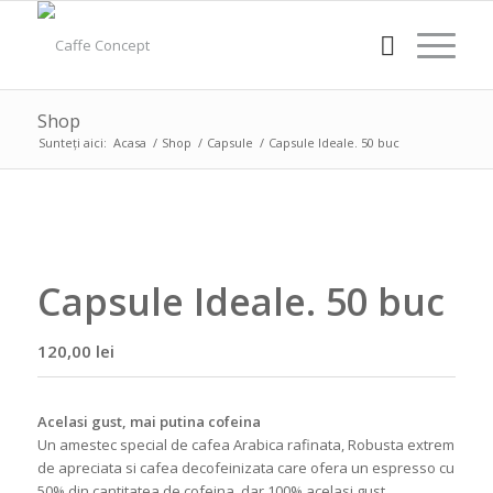
Shop
Sunteți aici:
Acasa
/
Shop
/
Capsule
/
Capsule Ideale. 50 buc
Capsule Ideale. 50 buc
120,00
lei
Acelasi gust, mai putina cofeina
Un amestec special de cafea Arabica rafinata, Robusta extrem
de apreciata si cafea decofeinizata care ofera un espresso cu
50% din cantitatea de cofeina, dar 100% acelasi gust,