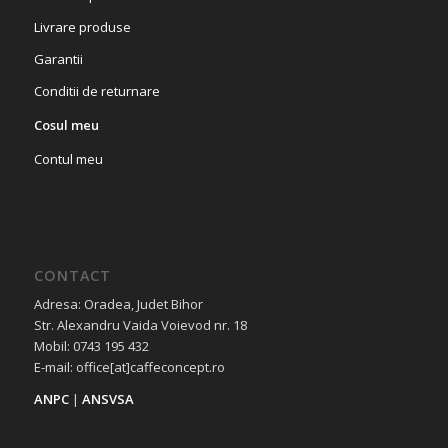
Livrare produse
Garantii
Conditii de returnare
Cosul meu
Contul meu
CONTACT
Adresa: Oradea, Judet Bihor
Str. Alexandru Vaida Voievod nr. 18
Mobil: 0743 195 432
E-mail: office[at]caffeconcept.ro
ANPC
|
ANSVSA