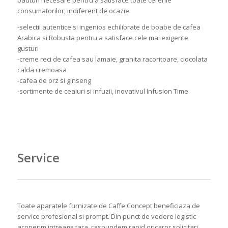
consumatorilor, indiferent de ocazie:
-selectii autentice si ingenios echilibrate de boabe de cafea
Arabica si Robusta pentru a satisface cele mai exigente
gusturi
-creme reci de cafea sau lamaie, granita racoritoare, ciocolata
calda cremoasa
-cafea de orz si ginseng
-sortimente de ceaiuri si infuzii, inovativul Infusion Time
Service
Toate aparatele furnizate de Caffe Concept beneficiaza de
service profesional si prompt. Din punct de vedere logistic
acoperim intreaga tara, raspundem rapid oricaror solicitari