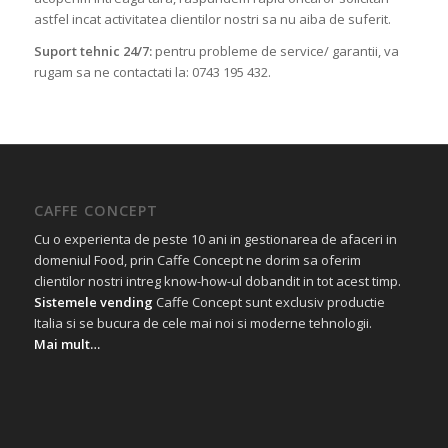
astfel incat activitatea clientilor nostri sa nu aiba de suferit.
Suport tehnic 24/7:
pentru probleme de service/ garantii, va
rugam sa ne contactati la: 0743 195 432.
CAFFE CONCEPT
Cu o experienta de peste 10 ani in gestionarea de afaceri in
domeniul Food, prin Caffe Concept ne dorim sa oferim
clientilor nostri intreg know-how-ul dobandit in tot acest timp.
Sistemele vending
Caffe Concept sunt exclusiv productie
Italia si se bucura de cele mai noi si moderne tehnologii.
Mai mult…