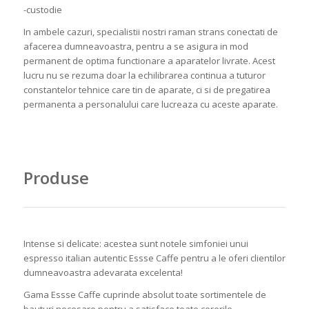
-custodie
In ambele cazuri, specialistii nostri raman strans conectati de
afacerea dumneavoastra, pentru a se asigura in mod
permanent de optima functionare a aparatelor livrate. Acest
lucru nu se rezuma doar la echilibrarea continua a tuturor
constantelor tehnice care tin de aparate, ci si de pregatirea
permanenta a personalului care lucreaza cu aceste aparate.
Produse
Intense si delicate: acestea sunt notele simfoniei unui
espresso italian autentic Essse Caffe pentru a le oferi clientilor
dumneavoastra adevarata excelenta!
Gama Essse Caffe cuprinde absolut toate sortimentele de
bauturi necesare pentru a satisface toate cererile