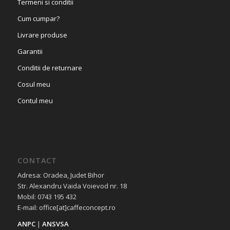
Termeni si conditii
Cum cumpar?
Livrare produse
Garantii
Conditii de returnare
Cosul meu
Contul meu
CONTACT
Adresa: Oradea, Judet Bihor
Str. Alexandru Vaida Voievod nr. 18
Mobil: 0743 195 432
E-mail: office[at]caffeconcept.ro
ANPC
|
ANSVSA