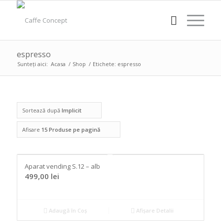
espresso
Sunteți aici:
Acasa
/
Shop
/
Etichete: espresso
Sortează după
Implicit
Afisare
15 Produse pe pagină
Aparat vending S.12 – alb
499,00
lei
Adaugă în Coș
Afișare Detalii