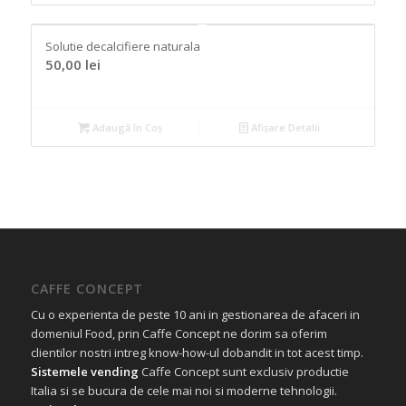
Solutie decalcifiere naturala
50,00
lei
Adaugă în Coș
Afișare Detalii
CAFFE CONCEPT
Cu o experienta de peste 10 ani in gestionarea de afaceri in
domeniul Food, prin Caffe Concept ne dorim sa oferim
clientilor nostri intreg know-how-ul dobandit in tot acest timp.
Sistemele vending
Caffe Concept sunt exclusiv productie
Italia si se bucura de cele mai noi si moderne tehnologii.