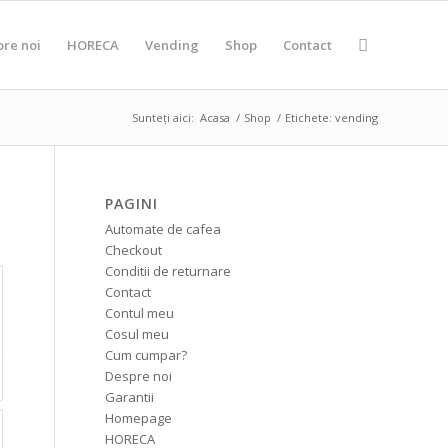
pre noi
HORECA
Vending
Shop
Contact
Sunteți aici:
Acasa
/
Shop
/
Etichete: vending
PAGINI
Automate de cafea
Checkout
Conditii de returnare
Contact
Contul meu
Cosul meu
Cum cumpar?
Despre noi
Garantii
Homepage
HORECA