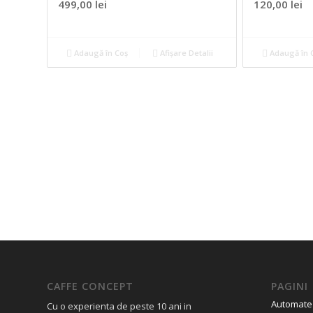
499,00
lei
120,00
lei
Adaugă în Coș
Afișare Detalii
Adaugă în 
CAFFE CONCEPT
PAGINI
Automate
Cu o experienta de peste 10 ani in