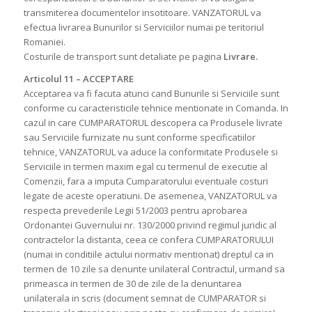
transmiterea documentelor insotitoare. VANZATORUL va
efectua livrarea Bunurilor si Serviciilor numai pe teritoriul
Romaniei.
Costurile de transport sunt detaliate pe pagina
Livrare.
Articolul 11 – ACCEPTARE
Acceptarea va fi facuta atunci cand Bunurile si Serviciile sunt
conforme cu caracteristicile tehnice mentionate in Comanda. In
cazul in care CUMPARATORUL descopera ca Produsele livrate
sau Serviciile furnizate nu sunt conforme specificatiilor
tehnice, VANZATORUL va aduce la conformitate Produsele si
Serviciile in termen maxim egal cu termenul de executie al
Comenzii, fara a imputa Cumparatorului eventuale costuri
legate de aceste operatiuni. De asemenea, VANZATORUL va
respecta prevederile Legii 51/2003 pentru aprobarea
Ordonantei Guvernului nr. 130/2000 privind regimul juridic al
contractelor la distanta, ceea ce confera CUMPARATORULUI
(numai in conditiile actului normativ mentionat) dreptul ca in
termen de 10 zile sa denunte unilateral Contractul, urmand sa
primeasca in termen de 30 de zile de la denuntarea
unilaterala in scris (document semnat de CUMPARATOR si