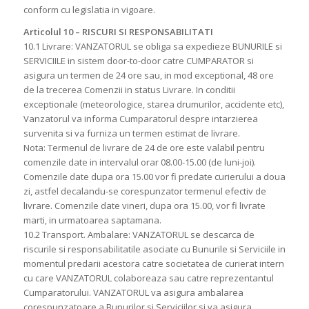
conform cu legislatia in vigoare.
Articolul 10 – RISCURI SI RESPONSABILITATI
10.1 Livrare: VANZATORUL se obliga sa expedieze BUNURILE si
SERVICIILE in sistem door-to-door catre CUMPARATOR si
asigura un termen de 24 ore sau, in mod exceptional, 48 ore
de la trecerea Comenzii in status Livrare. In conditii
exceptionale (meteorologice, starea drumurilor, accidente etc),
Vanzatorul va informa Cumparatorul despre intarzierea
survenita si va furniza un termen estimat de livrare.
Nota: Termenul de livrare de 24 de ore este valabil pentru
comenzile date in intervalul orar 08.00-15.00 (de luni-joi).
Comenzile date dupa ora 15.00 vor fi predate curierului a doua
zi, astfel decalandu-se corespunzator termenul efectiv de
livrare. Comenzile date vineri, dupa ora 15.00, vor fi livrate
marti, in urmatoarea saptamana.
10.2 Transport. Ambalare: VANZATORUL se descarca de
riscurile si responsabilitatile asociate cu Bunurile si Serviciile in
momentul predarii acestora catre societatea de curierat intern
cu care VANZATORUL colaboreaza sau catre reprezentantul
Cumparatorului. VANZATORUL va asigura ambalarea
corespunzatoare a Bunurilor si Serviciilor si va asigura