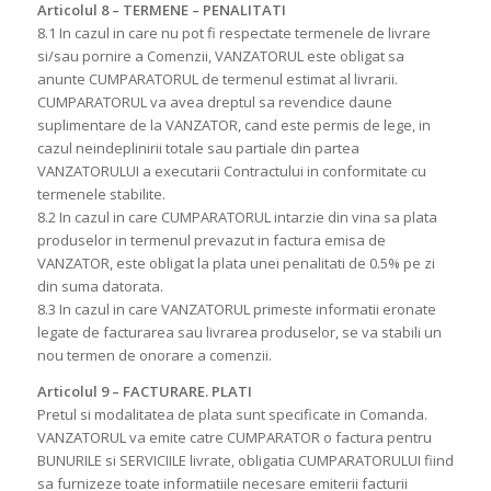
Articolul 8 – TERMENE – PENALITATI
8.1 In cazul in care nu pot fi respectate termenele de livrare
si/sau pornire a Comenzii, VANZATORUL este obligat sa
anunte CUMPARATORUL de termenul estimat al livrarii.
CUMPARATORUL va avea dreptul sa revendice daune
suplimentare de la VANZATOR, cand este permis de lege, in
cazul neindeplinirii totale sau partiale din partea
VANZATORULUI a executarii Contractului in conformitate cu
termenele stabilite.
8.2 In cazul in care CUMPARATORUL intarzie din vina sa plata
produselor in termenul prevazut in factura emisa de
VANZATOR, este obligat la plata unei penalitati de 0.5% pe zi
din suma datorata.
8.3 In cazul in care VANZATORUL primeste informatii eronate
legate de facturarea sau livrarea produselor, se va stabili un
nou termen de onorare a comenzii.
Articolul 9 – FACTURARE. PLATI
Pretul si modalitatea de plata sunt specificate in Comanda.
VANZATORUL va emite catre CUMPARATOR o factura pentru
BUNURILE si SERVICIILE livrate, obligatia CUMPARATORULUI fiind
sa furnizeze toate informatiile necesare emiterii facturii