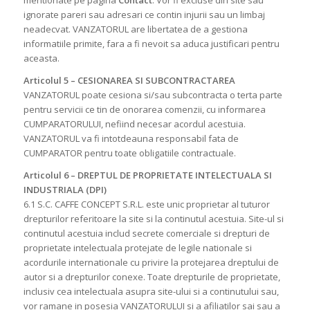
mentionate pe pagina
Contact
. Vor fi excluse din site sau
ignorate pareri sau adresari ce contin injurii sau un limbaj
neadecvat. VANZATORUL are libertatea de a gestiona
informatiile primite, fara a fi nevoit sa aduca justificari pentru
aceasta.
Articolul 5 – CESIONAREA SI SUBCONTRACTAREA
VANZATORUL poate cesiona si/sau subcontracta o terta parte
pentru servicii ce tin de onorarea comenzii, cu informarea
CUMPARATORULUI, nefiind necesar acordul acestuia.
VANZATORUL va fi intotdeauna responsabil fata de
CUMPARATOR pentru toate obligatiile contractuale.
Articolul 6 – DREPTUL DE PROPRIETATE INTELECTUALA SI
INDUSTRIALA (DPI)
6.1 S.C. CAFFE CONCEPT S.R.L. este unic proprietar al tuturor
drepturilor referitoare la site si la continutul acestuia. Site-ul si
continutul acestuia includ secrete comerciale si drepturi de
proprietate intelectuala protejate de legile nationale si
acordurile internationale cu privire la protejarea dreptului de
autor si a drepturilor conexe. Toate drepturile de proprietate,
inclusiv cea intelectuala asupra site-ului si a continutului sau,
vor ramane in posesia VANZATORULUI si a afiliatilor sai sau a