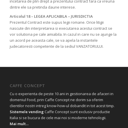
incetarea de plin drept a prezentului contract fara ca vreuna
dintre ele sa pretinda daune interese.
Articolul 18 – LEGEA APLICABILA – JURISDICTIA
Prezentul Contract este supus legii romane. Orice litigii
nascute din interpretarea si executarea acestui contract se
vor solutiona pe cale amiabila. In cazul in care nu se ajunge la
un acord pe aceasta cale, se va apela la instantele
judecatoresti competente de la sediul VANZATORULUI.
CAFFE CONCEPT
Cu o experienta de peste 10 ani in gestionarea de afaceri in
domeniul Food, prin Caffe Concept ne dorim sa oferim
clientilor nostri intreg know-how-ul dobandit in tot acest timp.
Sistemele vending
Caffe Concept sunt exclusiv productie
Italia si se bucura de cele mai noi si moderne tehnologii.
Mai mult…