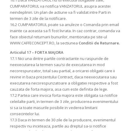
CUMPARATORUL va notifica VANZATORUL asupra acestei
neindepliniri. Un plan de actiune va fi validat intre Parti in
termen de 3 zile de la notificare.
16.2 CUMPARATORUL poate sa anuleze o Comanda prin email
inainte ca aceasta sa fi fost livrata. In caz contrar, comanda va
face obiectul returnarii bunurilor, mentionata pe site-ul
WWW.CAFFECONCEPT.RO, la sectiunea
Conditii de Returnare.
Articolul 17 – FORTA MAJORA
17.1 Nici una dintre partile contractante nu raspunde de
neexecutarea la termen sau/si de executarea in mod
necorespunzator, total sau partial, a oricarei obligatii care ii
revine in baza prezentului Contract, daca neexecutarea sau
executarea necorespunzatoare a obligatiei respective a fost
cauzata de forta majora, asa cum este definita de lege.
17.2 Partea care invoca forta majora este obligata sa notifice
celeilalte parti, in termen de 3 zile, producerea evenimentului
si sa ia toate masurile posibile in vederea limitarii
consecintelor lui.
17.3 Daca in termen de 30 zile de la producere, evenimentul
respectiv nu inceteaza, partile au dreptul sa-si notifice