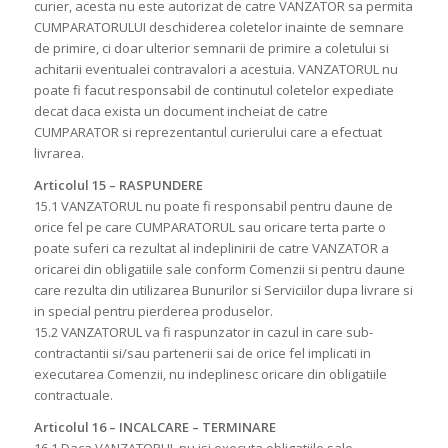
curier, acesta nu este autorizat de catre VANZATOR sa permita
CUMPARATORULUI deschiderea coletelor inainte de semnare
de primire, ci doar ulterior semnarii de primire a coletului si
achitarii eventualei contravalori a acestuia. VANZATORUL nu
poate fi facut responsabil de continutul coletelor expediate
decat daca exista un document incheiat de catre
CUMPARATOR si reprezentantul curierului care a efectuat
livrarea.
Articolul 15 – RASPUNDERE
15.1 VANZATORUL nu poate fi responsabil pentru daune de
orice fel pe care CUMPARATORUL sau oricare terta parte o
poate suferi ca rezultat al indeplinirii de catre VANZATOR a
oricarei din obligatiile sale conform Comenzii si pentru daune
care rezulta din utilizarea Bunurilor si Serviciilor dupa livrare si
in special pentru pierderea produselor.
15.2 VANZATORUL va fi raspunzator in cazul in care sub-
contractantii si/sau partenerii sai de orice fel implicati in
executarea Comenzii, nu indeplinesc oricare din obligatiile
contractuale.
Articolul 16 – INCALCARE – TERMINARE
16.1 Daca VANZATORUL nu isi executa obligatiile sale,