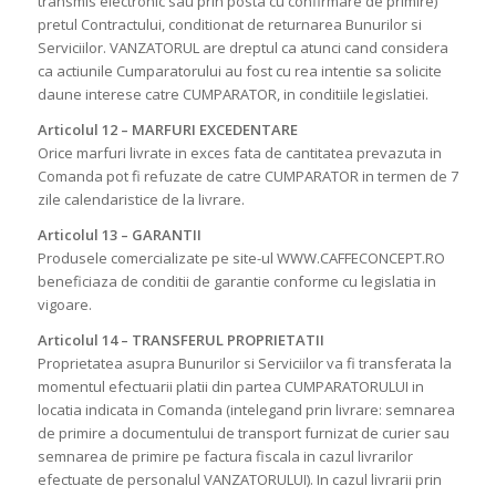
transmis electronic sau prin posta cu confirmare de primire)
pretul Contractului, conditionat de returnarea Bunurilor si
Serviciilor. VANZATORUL are dreptul ca atunci cand considera
ca actiunile Cumparatorului au fost cu rea intentie sa solicite
daune interese catre CUMPARATOR, in conditiile legislatiei.
Articolul 12 – MARFURI EXCEDENTARE
Orice marfuri livrate in exces fata de cantitatea prevazuta in
Comanda pot fi refuzate de catre CUMPARATOR in termen de 7
zile calendaristice de la livrare.
Articolul 13 – GARANTII
Produsele comercializate pe site-ul WWW.CAFFECONCEPT.RO
beneficiaza de conditii de garantie conforme cu legislatia in
vigoare.
Articolul 14 – TRANSFERUL PROPRIETATII
Proprietatea asupra Bunurilor si Serviciilor va fi transferata la
momentul efectuarii platii din partea CUMPARATORULUI in
locatia indicata in Comanda (intelegand prin livrare: semnarea
de primire a documentului de transport furnizat de curier sau
semnarea de primire pe factura fiscala in cazul livrarilor
efectuate de personalul VANZATORULUI). In cazul livrarii prin