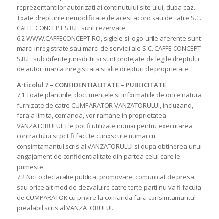
reprezentantilor autorizati ai continutului site-ului, dupa caz.
Toate drepturile nemodificate de acest acord sau de catre S.C.
CAFFE CONCEPT S.R.L. sunt rezervate.
6.2 WWW.CAFFECONCEPT.RO, siglele si logo-urile aferente sunt
marci inregistrate sau marci de servicii ale S.C. CAFFE CONCEPT
S.R.L. sub diferite jurisdictii si sunt protejate de legile dreptului
de autor, marca inregistrata si alte drepturi de proprietate.
Articolul 7 – CONFIDENTIALITATE – PUBLICITATE
7.1 Toate planurile, documentele si informatiile de orice natura
furnizate de catre CUMPARATOR VANZATORULUI, incluzand,
fara a limita, comanda, vor ramane in proprietatea
VANZATORULUI. Ele pot fi utilizate numai pentru executarea
contractului si pot fi facute cunoscute numai cu
consimtamantul scris al VANZATORULUI si dupa obtinerea unui
angajament de confidentialitate din partea celui care le
primeste.
7.2 Nici o declaratie publica, promovare, comunicat de presa
sau orice alt mod de dezvaluire catre terte parti nu va fi facuta
de CUMPARATOR cu privire la comanda fara consimtamantul
prealabil scris al VANZATORULUI.