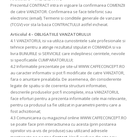
Prezentul CONTRACT intra in vigoare la confirmarea COMENZII
de catre VANZATOR. Confirmarea se face telefonic sau
electronic (email). Termenii si conditiile generale de vanzare
(TCGV) vor sta la baza CONTRACTULUI astfel incheiat.
Articolul 4 – OBLIGATIILE VANZATORULUI
4.1 VANZATORUL isi va utiliza cunostintele sale profesionale si
tehnice pentru a atinge rezultatul stipulat in COMANDA si va
livra BUNURILE si SERVICIILE care indeplinesc cerintele, nevoile
si specificatiile CUMPARATORULUI;
4.2 Informatiile prezentate pe site-ul WWW.CAFFECONCEPT.RO
au caracter informativ si pot fi modificate de catre VANZATOR,
fara o anuntare prealabila. De asemenea, din considerente
legate de spatiu si de coerenta structurii informatiei,
descrierile produselor pot fi incomplete, insa VANZATORUL
face eforturi pentru a prezenta informatiile cele mai relevante,
pentru ca produsul sa fie utilizat in parametrii pentru care a
fost achizitionat;
4.3 Comunicarea cu magazinul online WWW.CAFFECONCEPT.RO
se poate face prin interactiunea cu acesta (prin postarea
opiniilor vis-a-vis de produse) sau utilizand adresele