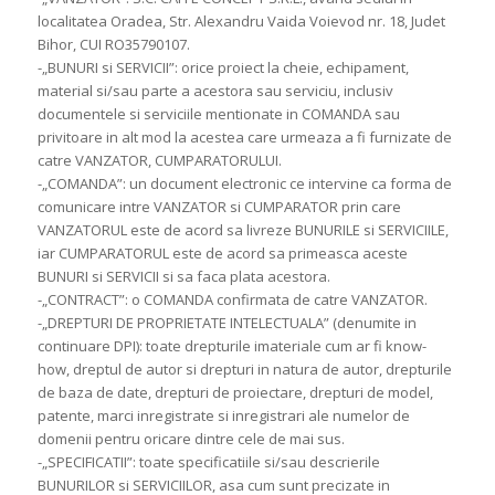
localitatea Oradea, Str. Alexandru Vaida Voievod nr. 18, Judet
Bihor, CUI RO35790107.
-„BUNURI si SERVICII”: orice proiect la cheie, echipament,
material si/sau parte a acestora sau serviciu, inclusiv
documentele si serviciile mentionate in COMANDA sau
privitoare in alt mod la acestea care urmeaza a fi furnizate de
catre VANZATOR, CUMPARATORULUI.
-„COMANDA”: un document electronic ce intervine ca forma de
comunicare intre VANZATOR si CUMPARATOR prin care
VANZATORUL este de acord sa livreze BUNURILE si SERVICIILE,
iar CUMPARATORUL este de acord sa primeasca aceste
BUNURI si SERVICII si sa faca plata acestora.
-„CONTRACT”: o COMANDA confirmata de catre VANZATOR.
-„DREPTURI DE PROPRIETATE INTELECTUALA” (denumite in
continuare DPI): toate drepturile imateriale cum ar fi know-
how, dreptul de autor si drepturi in natura de autor, drepturile
de baza de date, drepturi de proiectare, drepturi de model,
patente, marci inregistrate si inregistrari ale numelor de
domenii pentru oricare dintre cele de mai sus.
-„SPECIFICATII”: toate specificatiile si/sau descrierile
BUNURILOR si SERVICIILOR, asa cum sunt precizate in