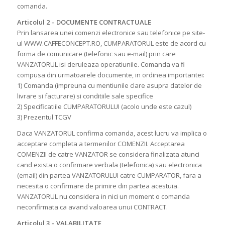
comanda.
Articolul 2 – DOCUMENTE CONTRACTUALE
Prin lansarea unei comenzi electronice sau telefonice pe site-
ul WWW.CAFFECONCEPT.RO, CUMPARATORUL este de acord cu
forma de comunicare (telefonic sau e-mail) prin care
VANZATORUL isi deruleaza operatiunile. Comanda va fi
compusa din urmatoarele documente, in ordinea importantei:
1) Comanda (impreuna cu mentiunile clare asupra datelor de
livrare si facturare) si conditiile sale specifice
2) Specificatiile CUMPARATORULUI (acolo unde este cazul)
3) Prezentul TCGV
Daca VANZATORUL confirma comanda, acest lucru va implica o
acceptare completa a termenilor COMENZII. Acceptarea
COMENZII de catre VANZATOR se considera finalizata atunci
cand exista o confirmare verbala (telefonica) sau electronica
(email) din partea VANZATORULUI catre CUMPARATOR, fara a
necesita o confirmare de primire din partea acestuia.
VANZATORUL nu considera in nici un moment o comanda
neconfirmata ca avand valoarea unui CONTRACT.
Articolul 3 – VALABILITATE