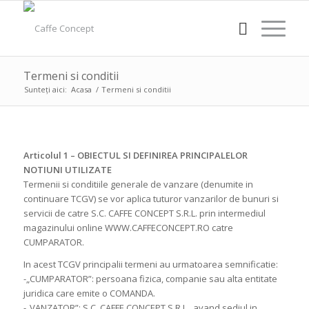
Termeni si conditii
Sunteți aici:
Acasa
/
Termeni si conditii
Articolul 1 – OBIECTUL SI DEFINIREA PRINCIPALELOR
NOTIUNI UTILIZATE
Termenii si conditiile generale de vanzare (denumite in
continuare TCGV) se vor aplica tuturor vanzarilor de bunuri si
servicii de catre S.C. CAFFE CONCEPT S.R.L. prin intermediul
magazinului online WWW.CAFFECONCEPT.RO catre
CUMPARATOR.
In acest TCGV principalii termeni au urmatoarea semnificatie:
-„CUMPARATOR”: persoana fizica, companie sau alta entitate
juridica care emite o COMANDA.
-„VANZATOR”: S.C. CAFFE CONCEPT S.R.L., avand sediul in