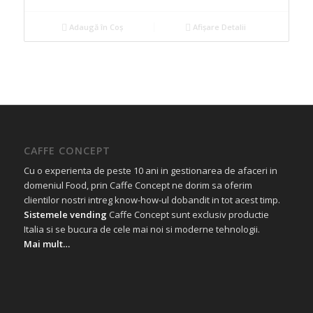
Adaugă în Coș
Afișare Detalii
CAFFE CONCEPT
Cu o experienta de peste 10 ani in gestionarea de afaceri in
domeniul Food, prin Caffe Concept ne dorim sa oferim
clientilor nostri intreg know-how-ul dobandit in tot acest timp.
Sistemele vending
Caffe Concept sunt exclusiv productie
Italia si se bucura de cele mai noi si moderne tehnologii.
Mai mult…