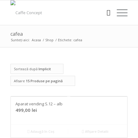
cafea
Sunteți aici:
Acasa
/
Shop
/
Etichete: cafea
Sortează după
Implicit
Afisare
15 Produse pe pagină
Aparat vending S.12 – alb
499,00
lei
Adaugă în Coș
Afișare Detalii