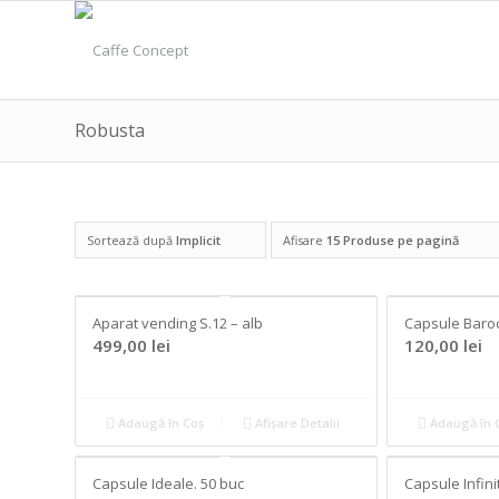
Robusta
Sortează după
Implicit
Afisare
15 Produse pe pagină
Aparat vending S.12 – alb
Capsule Baroc
499,00
lei
120,00
lei
Adaugă în Coș
Afișare Detalii
Adaugă în 
Capsule Ideale. 50 buc
Capsule Infini