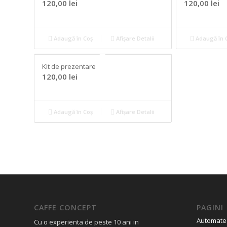
120,00
lei
120,00
lei
Adaugă în Coș
Afișare Detalii
Adaugă în 
Kit de prezentare
120,00
lei
Adaugă în Coș
Afișare Detalii
CAFFE CONCEPT
PAGINI
Automate
Cu o experienta de peste 10 ani in