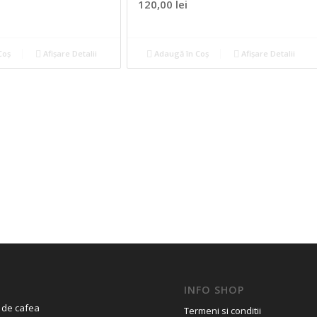
120,00
lei
Coș
Afișare Detalii
Adaugă în Coș
Afișare Detalii
INFO SHOP
 de cafea
Termeni si conditii