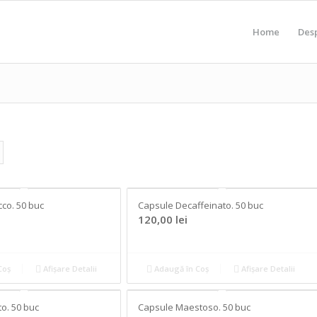
Home
Des
co. 50 buc
Capsule Decaffeinato. 50 buc
120,00
lei
Coș
Afișare Detalii
Adaugă în Coș
Afișare Detalii
to. 50 buc
Capsule Maestoso. 50 buc