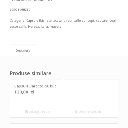
Stoc epuizat
Categorie:
Capsule
Etichete:
acasa
,
birou
,
caffe concept
,
capsule
,
ceai
,
essse caffe
,
Horeca
,
Italia
,
musetel
Descriere
Produse similare
Capsule Barocco. 50 buc
120,00
lei
Adaugă în Coș
Afișare Detalii