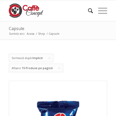
Capsule
Sunteți aici:
Acasa
/
Shop
/
Capsule
Sortează după
Implicit
Afisare
15 Produse pe pagină