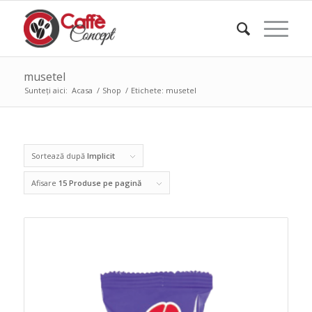
musetel
Sunteți aici:
Acasa
/
Shop
/
Etichete: musetel
Sortează după
Implicit
Afisare
15 Produse pe pagină