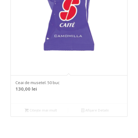
Ceai de musetel. 50 buc
130,00
lei
Citește mai mult
Afișare Detalii