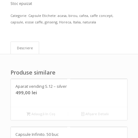
Stoc epuizat
Categorie:
Capsule
Etichete:
acasa
,
birou
,
cafea
,
caffe concept
,
capsule
,
essse caffe
,
ginseng
,
Horeca
,
Italia
,
naturala
Descriere
Produse similare
Aparat vending S.12 – silver
499,00
lei
Adaugă în Coș
Afișare Detalii
Capsule Infinito. 50 buc