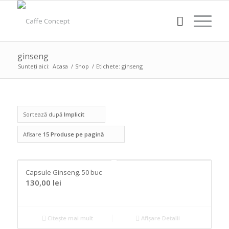
ginseng
Sunteți aici:
Acasa
/
Shop
/
Etichete: ginseng
Sortează după
Implicit
Afisare
15 Produse pe pagină
Capsule Ginseng. 50 buc
130,00
lei
Citește mai mult
Afișare Detalii