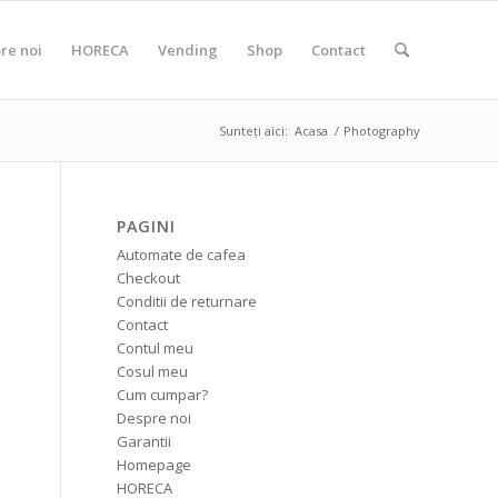
re noi
HORECA
Vending
Shop
Contact
Sunteți aici:
Acasa
/
Photography
PAGINI
Automate de cafea
Checkout
Conditii de returnare
Contact
Contul meu
Cosul meu
Cum cumpar?
Despre noi
Garantii
Homepage
HORECA