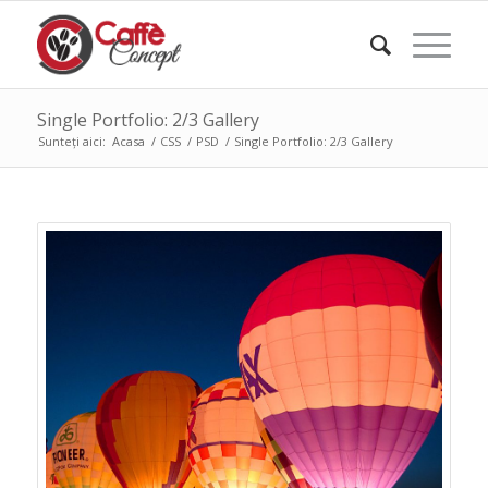
Single Portfolio: 2/3 Gallery
Sunteți aici:
Acasa
/
CSS
/
PSD
/
Single Portfolio: 2/3 Gallery