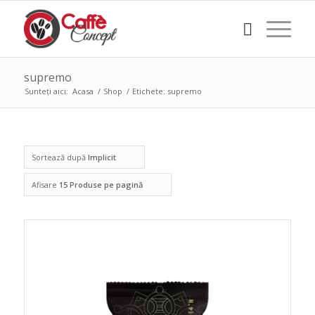
supremo
Sunteți aici:
Acasa
/
Shop
/
Etichete: supremo
Sortează după
Implicit
Afisare
15 Produse pe pagină