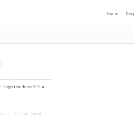
Home
Des
e Origin Honduras 50 buc
Coș
Afișare Detalii