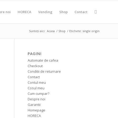
pre noi
HORECA
Vending
Shop
Contact
Sunteți aici:
Acasa
/
Shop
/
Etichete: single origin
PAGINI
Automate de cafea
Checkout
Conditii de returnare
Contact
Contul meu
Cosul meu
Cum cumpar?
Despre noi
Garantii
Homepage
HORECA