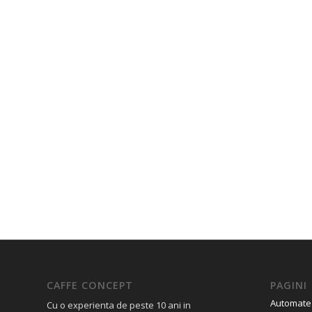
CAFFE CONCEPT
PAGINI
Automate
Cu o experienta de peste 10 ani in