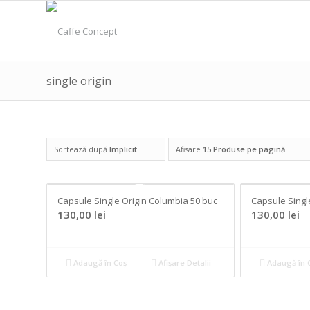
single origin
Sortează după
Implicit
Afisare
15 Produse pe pagină
Capsule Single Origin Columbia 50 buc
Capsule Singl
130,00
lei
130,00
lei
Adaugă în Coș
Afișare Detalii
Adaugă în 