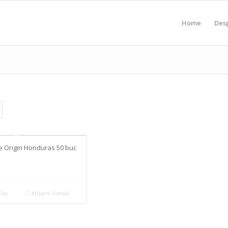
Home
Des
e Origin Honduras 50 buc
Coș
Afișare Detalii