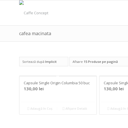
cafea macinata
Sortează după
Implicit
Afisare
15 Produse pe pagină
Capsule Single Origin Columbia 50 buc
Capsule Singl
130,00
lei
130,00
lei
Adaugă în Coș
Afișare Detalii
Adaugă în 