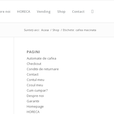
pre noi
HORECA
Vending
Shop
Contact
Sunteți aici:
Acasa
/
Shop
/
Etichete: cafea macinata
PAGINI
Automate de cafea
Checkout
Conditii de returnare
Contact
Contul meu
Cosul meu
Cum cumpar?
Despre noi
Garantii
Homepage
HORECA