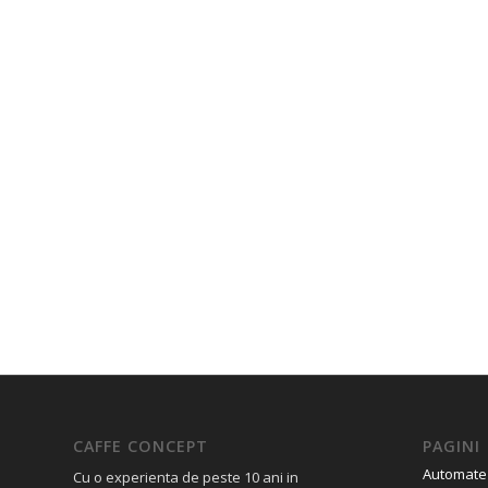
CAFFE CONCEPT
PAGINI
Automate
Cu o experienta de peste 10 ani in